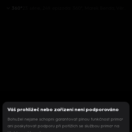
360°
23. série, 249. epizoda: 360°, Marek Benda, Věra Kovářová, Alena Schillerová, Radim Fiala - 6.9. v 22:26
Váš prohlížeč nebo zařízení není podporováno
Bohužel nejsme schopni garantovat plnou funkčnost prima+
ani poskytovat podporu při potížích se službou prima+ na
Nepodařilo se inicializovat přehrávač