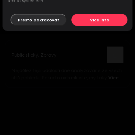
těchto systémech.
Přesto pokračovat
Více info
Publicistický
,
Zprávy
Nejdůležitější události dne analyzované ze všech
úhlů pohledu. Pokud o nich mluvíte, my taky
Více