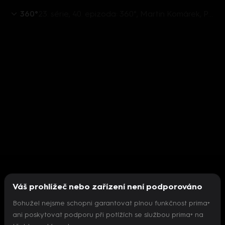
360°
23. série, 40. epizoda: 360°, Martin Komárek, Petros Michopulos, Oto Klempíř, Jiří Just - 9.2. v 22:31
Váš prohlížeč nebo zařízení není podporováno
Bohužel nejsme schopni garantovat plnou funkčnost prima+
ani poskytovat podporu při potížích se službou prima+ na
Nepodařilo se inicializovat přehrávač