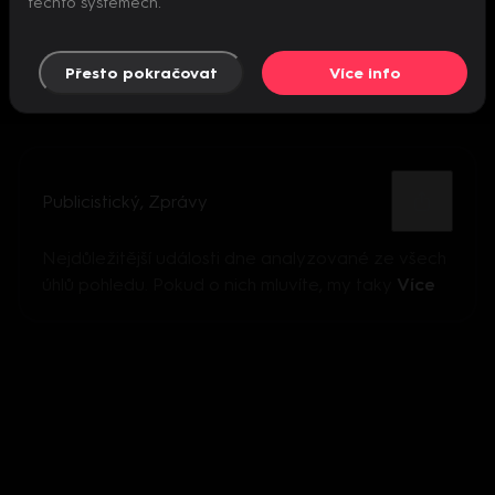
těchto systémech.
Přesto pokračovat
Více info
Publicistický
,
Zprávy
Nejdůležitější události dne analyzované ze všech
úhlů pohledu. Pokud o nich mluvíte, my taky
Více