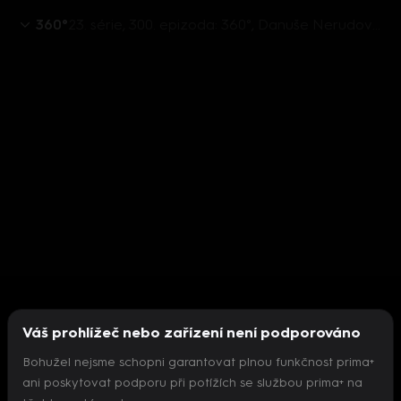
360°
23. série, 300. epizoda: 360°, Danuše Nerudová, Vladimír Špidla, Josef Mašín, - 27.10. v 21:30
Váš prohlížeč nebo zařízení není podporováno
Bohužel nejsme schopni garantovat plnou funkčnost prima+
ani poskytovat podporu při potížích se službou prima+ na
Nepodařilo se inicializovat přehrávač