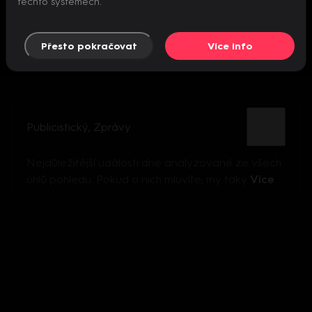
těchto systémech.
Přesto pokračovat
Více info
Publicistický
,
Zprávy
Nejdůležitější události dne analyzované ze všech
úhlů pohledu. Pokud o nich mluvíte, my taky
Více