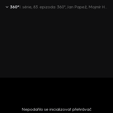
360°
1. série, 83. epizoda: 360°, Jan Papež, Mojmír Hampl, Josef Středula - 27.4. v 20:14
Nepodařilo se inicializovat přehrávač