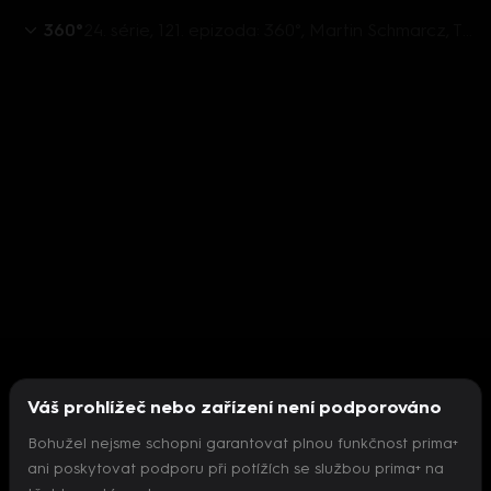
360°
24. série, 121. epizoda: 360°, Martin Schmarcz, Thomas Kulidakis, Oto Klempíř - 30.4. v 22:26
Váš prohlížeč nebo zařízení není podporováno
Bohužel nejsme schopni garantovat plnou funkčnost prima+
ani poskytovat podporu při potížích se službou prima+ na
Nepodařilo se inicializovat přehrávač