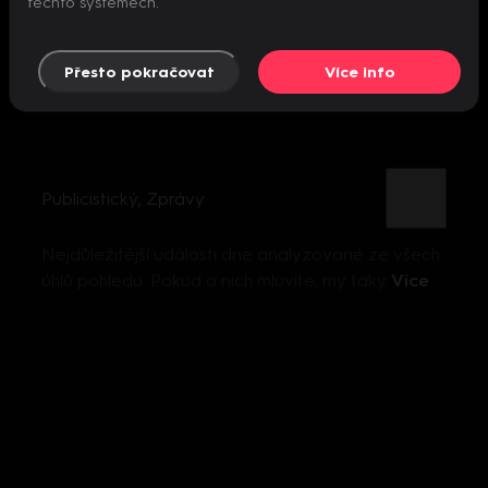
těchto systémech.
Přesto pokračovat
Více info
Publicistický
,
Zprávy
Nejdůležitější události dne analyzované ze všech
úhlů pohledu. Pokud o nich mluvíte, my taky
Více