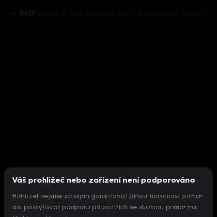
360°
24. série, 124. epizoda: 360°, Karel Haas, Aleš Juchelka, Mikuláš Peksa, Luděk Niedermayer, Jiří Paroubek, Filip Turek - 3.5. v 22:26
Váš prohlížeč nebo zařízení není podporováno
Bohužel nejsme schopni garantovat plnou funkčnost prima+
ani poskytovat podporu při potížích se službou prima+ na
Nepodařilo se inicializovat přehrávač