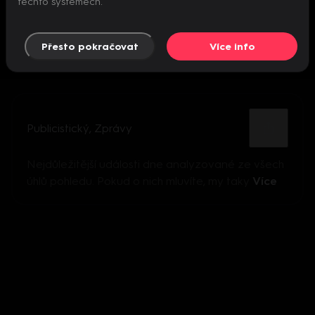
těchto systémech.
Přesto pokračovat
Více info
Publicistický
,
Zprávy
Nejdůležitější události dne analyzované ze všech
úhlů pohledu. Pokud o nich mluvíte, my taky
Více