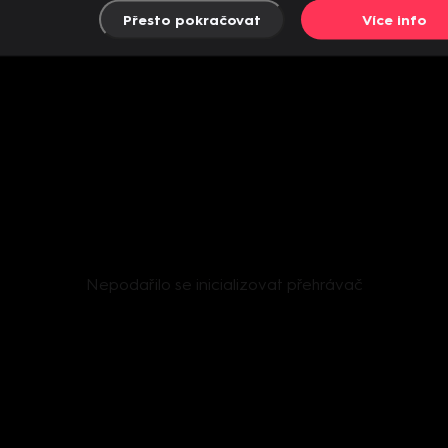
Přesto pokračovat
Více info
Nepodařilo se inicializovat přehrávač