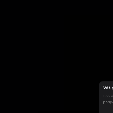
Váš 
Bohuž
podpo