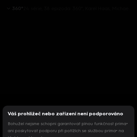
360°
24. série, 38. epizoda: 360°, Karel Haas, Michaela Šebelová, Patrik Nacher, Jan Hrnčíř - 7.2. v 21:30
Váš prohlížeč nebo zařízení není podporováno
Bohužel nejsme schopni garantovat plnou funkčnost prima+
ani poskytovat podporu při potížích se službou prima+ na
Nepodařilo se inicializovat přehrávač