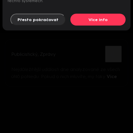
těchto systémech.
Přesto pokračovat
Více info
Publicistický
,
Zprávy
Nejdůležitější události dne analyzované ze všech
úhlů pohledu. Pokud o nich mluvíte, my taky
Více