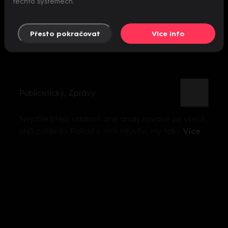
těchto systémech.
Přesto pokračovat
Více info
Publicistický
,
Zprávy
Nejdůležitější události dne analyzované ze všech
úhlů pohledu. Pokud o nich mluvíte, my taky
Více