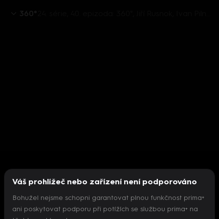
360°
24. série, 40. epizoda: 360°, Jiří Rusnok, Ivan Pilný, Ivan Pilip, Petr Fischer, Miroslav Korecký - 9.2. v 21:30
Váš prohlížeč nebo zařízení není podporováno
Bohužel nejsme schopni garantovat plnou funkčnost prima+
ani poskytovat podporu při potížích se službou prima+ na
Nepodařilo se inicializovat přehrávač