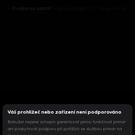
Dvojka na zabití
Dvojka na zabití (7) - Už jsem ti někdy řekl, že se mi líbíš?
Váš prohlížeč nebo zařízení není podporováno
Bohužel nejsme schopni garantovat plnou funkčnost prima+
ani poskytovat podporu při potížích se službou prima+ na
Nepodařilo se inicializovat přehrávač