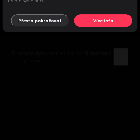
těchto systémech.
Přesto pokračovat
Více info
K tomuto videu není momentálně dostupný
žádný popis.