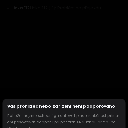
Linka 112
Linka 112 (11): Problém na přejezdu
Váš prohlížeč nebo zařízení není podporováno
Bohužel nejsme schopni garantovat plnou funkčnost prima+
ani poskytovat podporu při potížích se službou prima+ na
Nepodařilo se inicializovat přehrávač