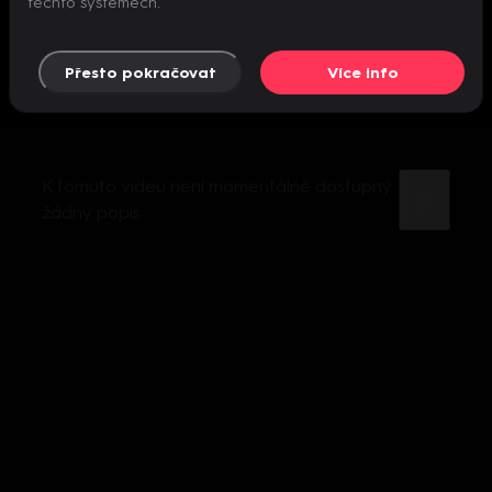
těchto systémech.
Přesto pokračovat
Více info
K tomuto videu není momentálně dostupný
žádný popis.