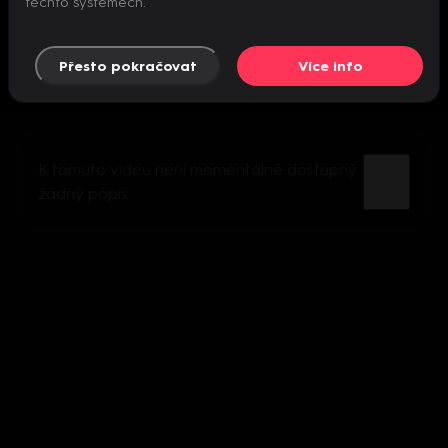
těchto systémech.
Přesto pokračovat
Více info
K tomuto videu není momentálně dostupný
žádný popis.