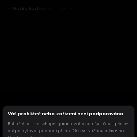
Modrý kód
Blázen na příjmu
Váš prohlížeč nebo zařízení není podporováno
Bohužel nejsme schopni garantovat plnou funkčnost prima+
ani poskytovat podporu při potížích se službou prima+ na
Nepodařilo se inicializovat přehrávač