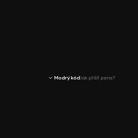
Modrý kód
Jak přišít penis?