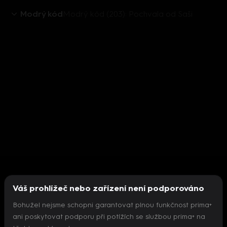
Modrý kód
Modrý kód (203): Pochvala od Saši
Váš prohlížeč nebo zařízení není podporováno
Bohužel nejsme schopni garantovat plnou funkčnost prima+
ani poskytovat podporu při potížích se službou prima+ na
Nepodařilo se inicializovat přehrávač