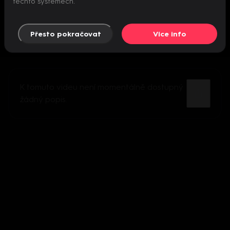
těchto systémech.
Přesto pokračovat
Více info
K tomuto videu není momentálně dostupný
žádný popis.