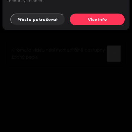
těchto systémech.
Přesto pokračovat
Více info
K tomuto videu není momentálně dostupný
žádný popis.