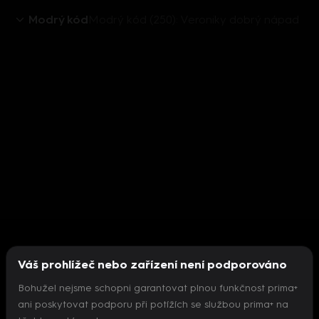
Modrý kód
Modrý kód (250): Veroniky dobrý nápad
Váš prohlížeč nebo zařízení není podporováno
Bohužel nejsme schopni garantovat plnou funkčnost prima+
ani poskytovat podporu při potížích se službou prima+ na
Nepodařilo se inicializovat přehrávač