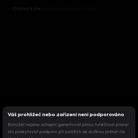
Ohnivý kuře
Leoš má oči jen pro Soňu
Váš prohlížeč nebo zařízení není podporováno
Bohužel nejsme schopni garantovat plnou funkčnost prima+
ani poskytovat podporu při potížích se službou prima+ na
Nepodařilo se inicializovat přehrávač