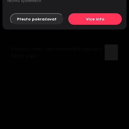
těchto systémech.
Přesto pokračovat
Více info
K tomuto videu není momentálně dostupný
žádný popis.