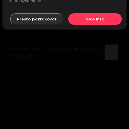
těchto systémech.
Přesto pokračovat
Více info
K tomuto videu není momentálně dostupný
žádný popis.