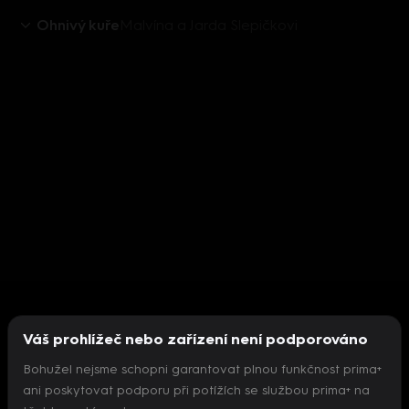
Ohnivý kuře
Malvína a Jarda Slepičkovi
Váš prohlížeč nebo zařízení není podporováno
Bohužel nejsme schopni garantovat plnou funkčnost prima+
ani poskytovat podporu při potížích se službou prima+ na
Nepodařilo se inicializovat přehrávač