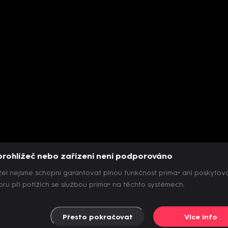
prohlížeč nebo zařízení není podporováno
el nejsme schopni garantovat plnou funkčnost prima+ ani poskytov
ru při potížích se službou prima+ na těchto systémech.
Přesto pokračovat
Více info