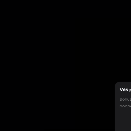
Váš 
Bohuž
podpo