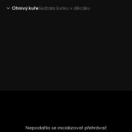
Ohnivý kuře
Sežrala šunku v děcáku
Nepodařilo se inicializovat přehrávač