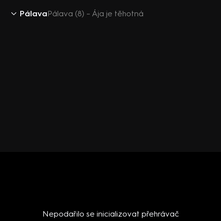
Pálava
Pálava (8) – Ája je těhotná
Nepodařilo se inicializovat přehrávač