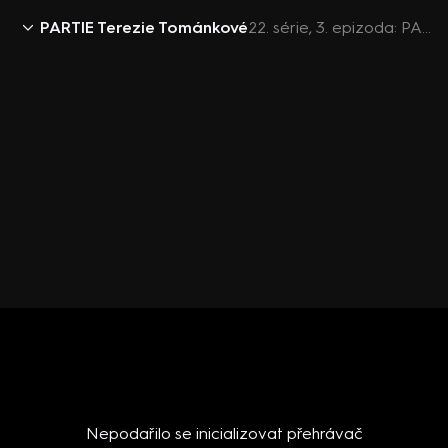
PARTIE Terezie Tománkové
22. série, 3. epizoda: PARTIE TEREZIE TOMÁNKOVÉ, Alena Dernerová, Karla Maříková, David Kasal, Martin Kuba, Roman Prymula - 23.1. v 11:57
Nepodařilo se inicializovat přehrávač