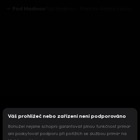
Pod hladinou
Pod hladinou - Markovi Adamczykovi došel kyslík
Váš prohlížeč nebo zařízení není podporováno
Bohužel nejsme schopni garantovat plnou funkčnost prima+
ani poskytovat podporu při potížích se službou prima+ na
Nepodařilo se inicializovat přehrávač