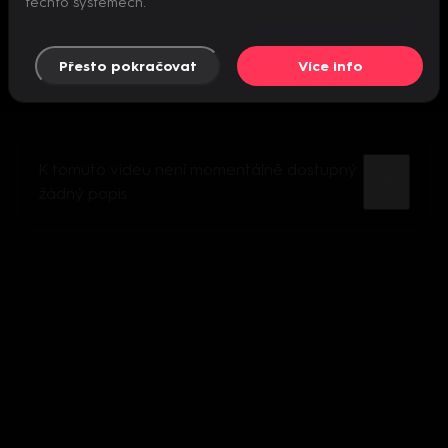
těchto systémech.
Přesto pokračovat
Více info
K tomuto videu není momentálně dostupný
žádný popis.