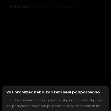
Prázdniny
Prázdniny (2) - rozcvička
Váš prohlížeč nebo zařízení není podporováno
Bohužel nejsme schopni garantovat plnou funkčnost prima+
ani poskytovat podporu při potížích se službou prima+ na
Nepodařilo se inicializovat přehrávač