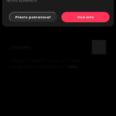
těchto systémech.
Přesto pokračovat
Více info
Cestopisný
Cestujte s námi po Česku a poznejte
nejzajímavější místa naší země
Více