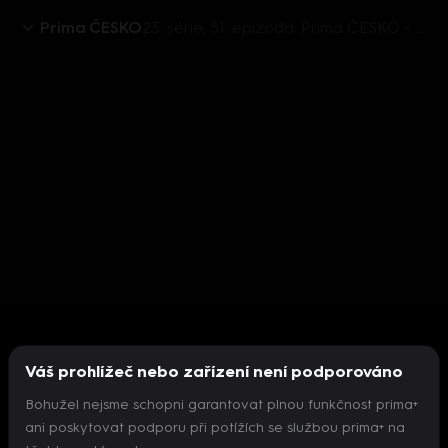
Prima ČESKO
23. série, 51. epizoda: Prima ČESKO - 24.12. v 08:30
Váš prohlížeč nebo zařízení není podporováno
Bohužel nejsme schopni garantovat plnou funkčnost prima+
ani poskytovat podporu při potížích se službou prima+ na
Nepodařilo se inicializovat přehrávač