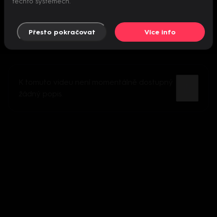
těchto systémech.
Přesto pokračovat
Více info
K tomuto videu není momentálně dostupný
žádný popis.