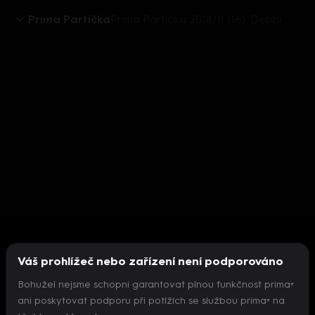
Prima Partička
Prima Partička 2018/II (16): Debbi
Váš prohlížeč nebo zařízení není podporováno
Bohužel nejsme schopni garantovat plnou funkčnost prima+
ani poskytovat podporu při potížích se službou prima+ na
Nepodařilo se inicializovat přehrávač