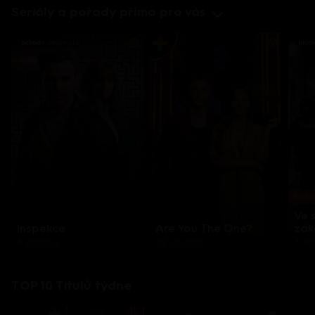
Seriály a pořady přímo pro vás
Každo
Ve 
Inspekce
Are You The One?
zák
8 epizod
32 epizod
3 e
TOP 10 Titulů týdne