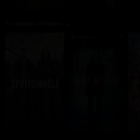
To nejlepší z Viaplay