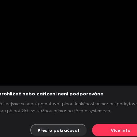
prohlížeč nebo zařízení není podporováno
el nejsme schopni garantovat plnou funkčnost prima+ ani poskytov
ru při potížích se službou prima+ na těchto systémech.
Přesto pokračovat
Více info