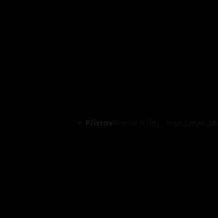
Přístav
Přístav II (16) – José seřve dět