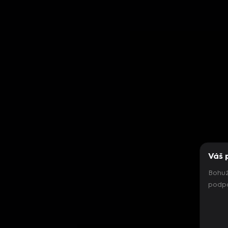
Váš 
Bohuž
podpo