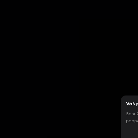
Váš 
Bohuž
podpo