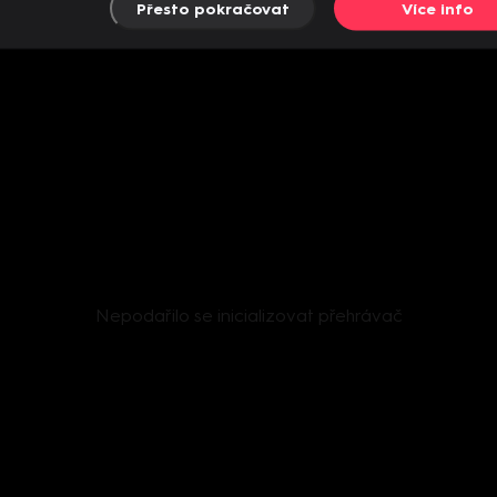
Přesto pokračovat
Více info
Nepodařilo se inicializovat přehrávač