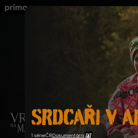
prima+
Seriály
Filmy
Děti
Zprávy
N
Srdcaři v Africe
1 série
ČR
Dokumentární