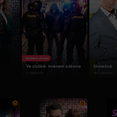
Každou středu
Ve službě: Jménem zákona
Slunečná
3 epizody
160 epizod