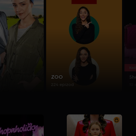
Kaž
ZOO
Sh
224 epizod
10 