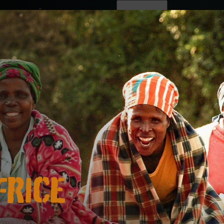
ovinky
Živě
TV program
Operátoři