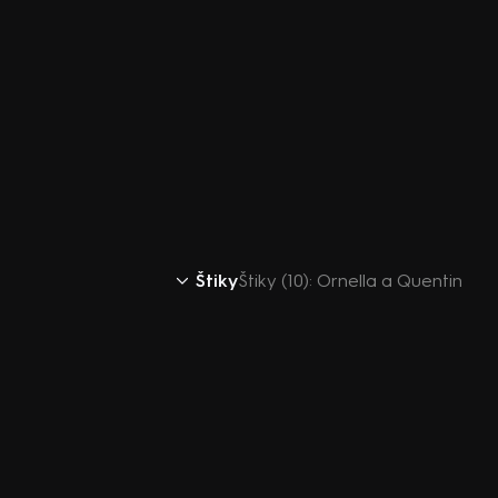
Štiky
Štiky (10): Ornella a Quentin