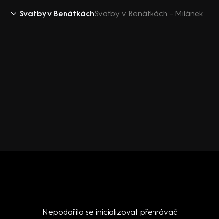
Svatby v Benátkách
Svatby v Benátkách – Milánek a Filip balí Kamilu
Nepodařilo se inicializovat přehrávač