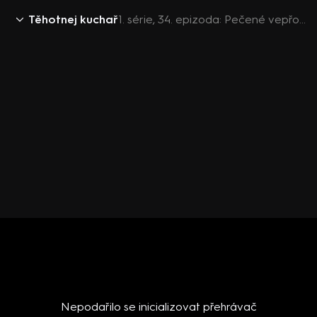
Těhotnej kuchař
1. série, 34. epizoda: Pečené vepřové koleno - Těhotnej kuchař
Nepodařilo se inicializovat přehrávač