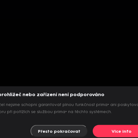
prohlížeč nebo zařízení není podporováno
el nejsme schopni garantovat plnou funkčnost prima+ ani poskytov
ru při potížích se službou prima+ na těchto systémech.
Přesto pokračovat
Více info