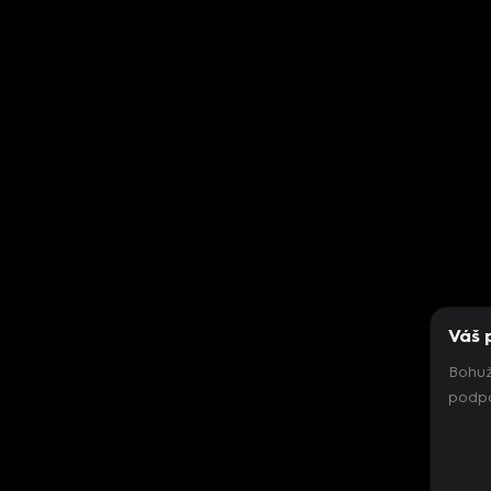
Váš 
Bohuž
podpo