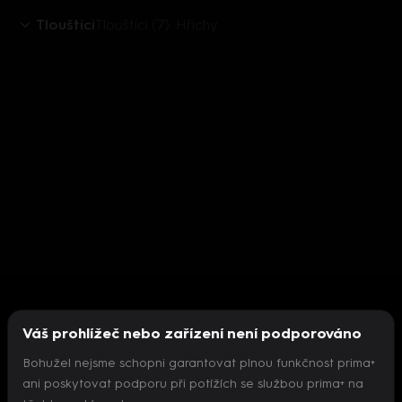
Tlouštíci
Tlouštíci (7): Hříchy
Váš prohlížeč nebo zařízení není podporováno
Bohužel nejsme schopni garantovat plnou funkčnost prima+
ani poskytovat podporu při potížích se službou prima+ na
Nepodařilo se inicializovat přehrávač