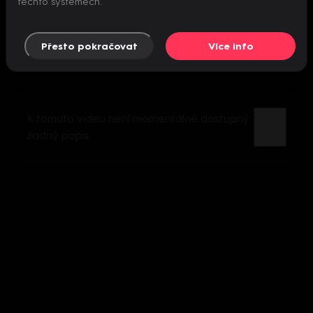
těchto systémech.
Přesto pokračovat
Více info
K tomuto videu není momentálně dostupný
žádný popis.