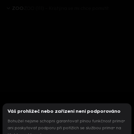
ZOO
ZOO (111) – Kristýna se mi chce pomstít
Váš prohlížeč nebo zařízení není podporováno
Bohužel nejsme schopni garantovat plnou funkčnost prima+
ani poskytovat podporu při potížích se službou prima+ na
Nepodařilo se inicializovat přehrávač