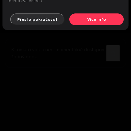
těchto systémech.
Přesto pokračovat
Více info
K tomuto videu není momentálně dostupný
žádný popis.