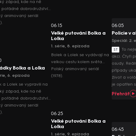
ký západ, kde na ně
 pořádné dobrodružství...
ký animovaný seriál
).
06:15
06:05
Velké putování Bolka a
Policie v a
Lolka
Speciál: 2.
1. série, 8. epizoda
To nejl
ST
Bolek a Lolek se vydávají na
akci. Čtyři p
0
velkou cestu kolem světa...
osudy. Reáln
ádky Bolka a Lolka
Polský animovaný seriál
případy uka
érie, 6. epizoda
(1978).
život a vol
k a Lolek se vypravili na
je opatřen s
ký západ, kde na ně
Přehrát
 pořádné dobrodružství...
ký animovaný seriál
).
06:25
Velké putování Bolka a
Lolka
06:45
1. série, 9. epizoda