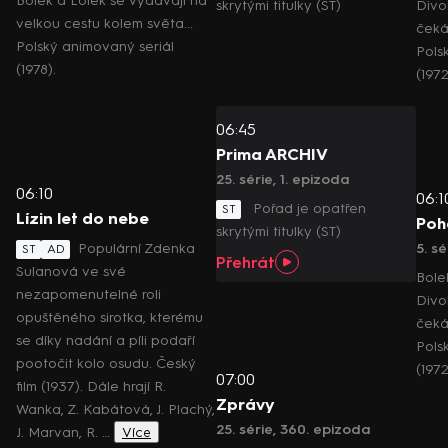
Bolek a Lolek se vydávají na
skrytými titulky (ST)
Divo
velkou cestu kolem světa...
čeká
Polský animovaný seriál
Pols
(1978).
(1972
06:45
Prima ARCHIV
25. série, 1. epizoda
06:10
06:1
Pořad je opatřen
ST
Lízin let do nebe
Poh
skrytými titulky (ST)
Populární Zdenka
5. s
ST
AD
Přehrát
Sulanová ve své
Bole
nezapomenutelné roli
Divo
opuštěného sirotka, kterému
čeká
se díky nadání a píli podaří
Pols
pootočit kolo osudu. Český
(1972
07:00
film (1937). Dále hrají R.
Zprávy
Wanka, Z. Kabátová, J. Plachý,
25. série, 360. epizoda
J. Marvan, R. …
Více