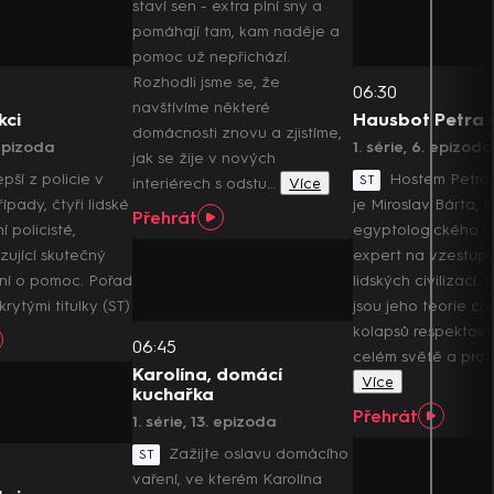
staví sen - extra plní sny a
pomáhají tam, kam naděje a
pomoc už nepřichází.
Rozhodli jsme se, že
06:30
navštívíme některé
kci
Hausbot Petra 
domácnosti znovu a zjistíme,
 epizoda
1. série, 6. epizoda
jak se žije v nových
epší z policie v
Hostem Petra
ST
interiérech s odstu…
Více
řípady, čtyři lidské
je Miroslav Bárta, 
Přehrát
í policisté,
egyptologického ú
zující skutečný
expert na vzestup
ání o pomoc. Pořad
lidských civilizací.
krytými titulky (ST)
jsou jeho teorie civ
kolapsů respektov
06:45
celém světě a prof.
Karolína, domácí
Více
kuchařka
Přehrát
1. série, 13. epizoda
Zažijte oslavu domácího
ST
vaření, ve kterém Karolína