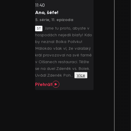
11:40
Ano, šéfe!
5. série, 11. epizoda
Jsme tu proto, abyste v
ST
hospodách nejedli blafy! Kdo
by neznal Bolka Polívku!
Málokdo však ví, že valašský
král provozoval na své farmě
v Olšanech restauraci. Těšte
se na duel Zdeněk vs. Bolek.
Uvádí Zdeněk Poh…
Více
Přehrát