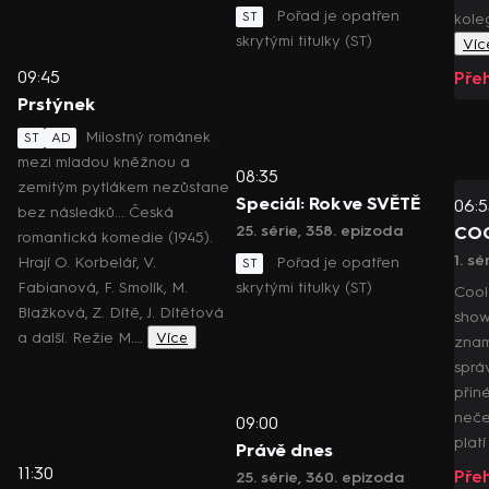
Pořad je opatřen
ST
kole
skrytými titulky (ST)
Víc
09:45
Pře
Prstýnek
Milostný románek
ST
AD
mezi mladou kněžnou a
08:35
zemitým pytlákem nezůstane
Speciál: Rok ve SVĚTĚ
06:5
bez následků... Česká
25. série, 358. epizoda
COO
romantická komedie (1945).
1. sé
Hrají O. Korbelář, V.
Pořad je opatřen
ST
Fabianová, F. Smolík, M.
skrytými titulky (ST)
Cool
Blažková, Z. Dítě, J. Dítětová
show
a další. Režie M.…
Více
znam
sprá
přin
neček
09:00
platí
Právě dnes
11:30
Pře
25. série, 360. epizoda