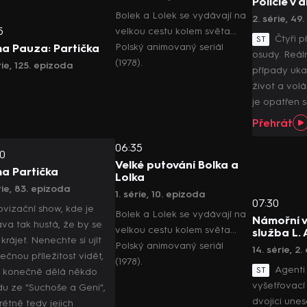
Policie v a
Bolek a Lolek se vydávají na
2. série, 49
5
velkou cestu kolem světa...
Čtyři p
ST
Polský animovaný seriál
ma Pauza: Partička
osudy. Reáln
(1978).
rie, 125. epizoda
případy uka
život a vol
je opatřen s
Přehrát
06:35
0
Velké putování Bolka a
ma Partička
Lolka
rie, 83. epizoda
1. série, 10. epizoda
07:30
ovizační show, kde je
Bolek a Lolek se vydávají na
Námořní v
va tak hustá, že by se
velkou cestu kolem světa...
služba L. 
krájet. Nenechte si ujít
Polský animovaný seriál
14. série, 2
ečnou příležitost vidět,
(1978).
Agenti
ST
si konečně dělá někdo
vyšetřovací 
du ze "Suchoše a Geni",
dvojici unes
rétně tedy jejich