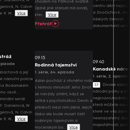
chodem na Pátkově svatbě.
centru dění nejsou 
erová, N. Calvin
Úplně jiné starosti má Jonáš,
a živočichové, ale
ie R. W…
Více
kter…
Více
lidských činností... B
Přehrát
dokumentární seriál
stráž
09:15
09:40
 epizoda
Rodinná tajemství
Kanadské národ
bachová a její
1. série, 64. epizoda
1. série, 2. epizoda
 námořní policie
Aslan pochází z vlivného rodu
Divoké kanad
ST
y na Bodamském
s temnou minulostí. Jeho život
národní parky patř
ho okolí....
se navždy změní, když se
nejpozoruhodnější 
inální seriál
setká s psycholožkou Devin a
která můžete navští
 F. Danielová, W.
přeskočí mezi nimi jiskra. Jejich
které ve vás zanec
erová, N. Calvin
láska ale bude muset čelit
nesmazatelný doj
ie R. W…
Více
rodinným tajemstvím a
majestátnosti, pestr
mocenským bo…
Více