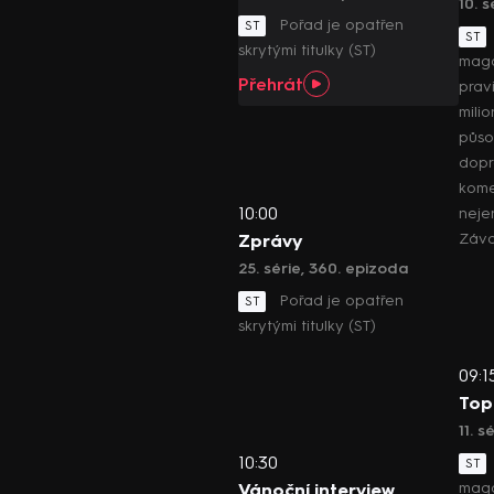
10. 
Pořad je opatřen
ST
ST
skrytými titulky (ST)
maga
Přehrát
pravi
mili
půso
dop
kome
10:00
neje
Záv
Zprávy
25. série, 360. epizoda
Pořad je opatřen
ST
skrytými titulky (ST)
09:1
Top
11. s
10:30
ST
maga
Vánoční interview