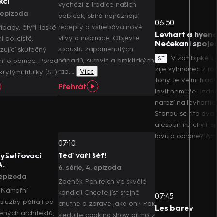
kci
vychází z tradice našich
. epizoda
babiček, sbírá nejrůznější
06:50
recepty a vstřebává nové
řípady, čtyři lidské
Levhart a hyena
vlivy a inspirace. Objevte
í policisté,
Nečekaní spojen
spoustu zapomenutých
zující skutečný
V zambijské 
ST
nápadů, surovin a praktických
ání o pomoc. Pořad
žije vyhnanec z ro
rad.…
Více
krytými titulky (ST)
Tony. Je velmi hla
Přehrát
lovit nemůže. Jed
narazí na levhartici
Stanou se tito dva
alespoň na chvíli sp
lovu a obraně? Am
07:10
Teď vaří šéf!
yšetřovací
A.
6. série, 4. epizoda
. epizoda
Zdeněk Pohlreich ve skvělé
 Námořní
kondici! Chcete jíst stejně
07:45
služby pátrají po
chutně a zdravě jako on? Pak
Les barev
ených architektů,
sledujte cooking show přímo z