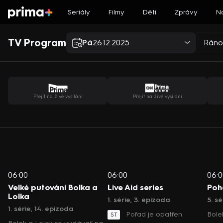
Seriály
Filmy
Děti
Zprávy
N
TV Program
Pá
26.12.2025
Ráno
Přejít na živé vysílání
Přejít na živé vysílání
06:00
06:00
06:0
Velké putování Bolka a
Live Aid series
Poh
Lolka
1. série, 3. epizoda
5. sé
1. série, 14. epizoda
Pořad je opatřen
Bole
ST