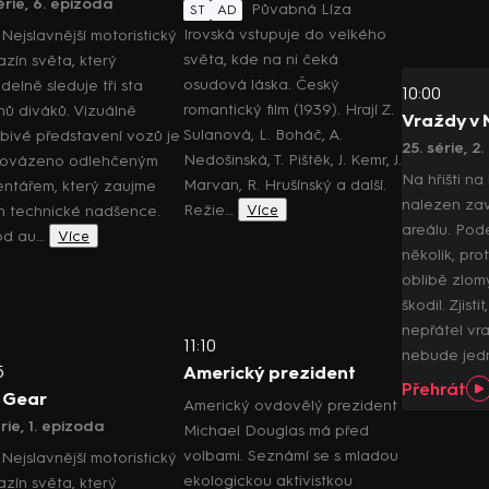
série, 6. epizoda
Půvabná Líza
ST
AD
Irovská vstupuje do velkého
Nejslavnější motoristický
světa, kde na ni čeká
zín světa, který
osudová láska. Český
delně sleduje tři sta
10:00
romantický film (1939). Hrají Z.
onů diváků. Vizuálně
Vraždy v
Sulanová, L. Boháč, A.
bivé představení vozů je
25. série, 2
Nedošinská, T. Pištěk, J. Kemr, J.
rovázeno odlehčeným
Na hřišti na
Marvan, R. Hrušínský a další.
ntářem, který zaujme
nalezen za
Režie…
Více
n technické nadšence.
areálu. Pod
od au…
Více
několik, pro
oblibě zlom
škodil. Zjisti
nepřátel vra
11:10
nebude jed
5
Americký prezident
Přehrát
 Gear
Americký ovdovělý prezident
érie, 1. epizoda
Michael Douglas má před
volbami. Seznámí se s mladou
Nejslavnější motoristický
ekologickou aktivistkou
zín světa, který