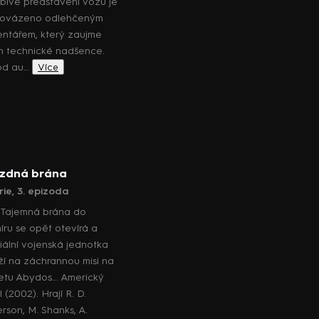
bivé představení vozů je
rovázeno odlehčeným
ntářem, který zaujme
n technické nadšence.
od au…
Více
zdná brána
rie, 3. epizoda
Tajemná brána do
íru se opět otevírá a
iální vojenská jednotka
ží na záchrannou misi na
etu Abydos... Americký
l (2002). Hrají R. D.
rson, M. Shanks, A.