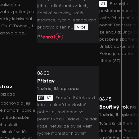
Poznejte
ST
ializují na
jeho statku! Jarní vzduch,
pestrobarevnou šk
 zabezpečených
čerstvé suroviny, svěží
zvířecích druhů v t
rický krimiseriál
inspirace, rychlá jednoduchá
pohoří Tenasserim.
í Ch. O’Donnell, LL
příprava a ten n…
Více
zelenou džungli ob
Ruahová a da…
Přehrát
působivě zbarvení 
Britský dokument (
Pořad je opatřen s
titulky (ST)
08:00
Přístav
stráž
1. série, 55. epizoda
 epizoda
Protože Pátek neví,
PP
ST
08:45
bachová a její
kdo z chlapů ho vlastně
Bouřlivý rok na
 námořní policie
potrestal, rozhodne se
1. série, 5. epizoda
y na Bodamském
pomstít kozlu Oldovi. Chudák
Tvůrci šestidílného 
ho okolí....
kozel netuší, že by se velmi
sledují proměny ce
inální seriál
rychle mohl stát hlavním
v průběhu jednoho 
 F. Danielová, W.