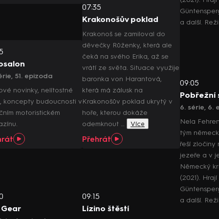
07:35
Güntensperg
Krakonošův poklad
a další. Rež
Krakonoš se zamiloval do
děvečky Růženky, která ale
5
čeká na svého Erika, až se
osalon
vrátí ze světa. Situace využije
érie, 51. epizoda
baronka von Harantová,
09:05
ové novinky, nelítostné
která má zálusk na
Pobřežní 
y, koncepty budoucnosti v
Krakonošův poklad ukrytý v
6. série, 6.
ičním motoristickém
hoře, kterou dokáže
Nela Fehren
zínu.
odemknout …
Více
tým německé
hrát
Přehrát
řeší zločin
jezeře a v je
Německý krim
(2021). Hrají
Güntensperg
0
09:15
a další. Rež
 Gear
Lízino štěstí