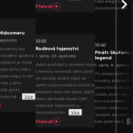
také elegance... A
Přehrát
dokumentární se…
 Midsomeru
. epizoda
10:00
10:40
Rodinná tajemství
 koulenou byl
Piráti: Skutečná
vražděný správce
1. série, 65. epizoda
legend
ezřelých je hned
Aslan pochází z vlivného rodu
1. série, 8. epizoda
tože mrtvý měl v
s temnou minulostí. Jeho život
Po staletí piráti ter
yslné klepy a rád
se navždy změní, když se
oceány, přepadali 
t, kdo z jeho
setká s psycholožkou Devin a
zmocňovali se zajat
ždil, proto
přeskočí mezi nimi jiskra. Jejich
osady, muži i ženy 
noduché..…
Více
láska ale bude muset čelit
krvi a bohatství a 
rodinným tajemstvím a
strach celým popul
mocenským bo…
Více
Vydejte se s námi 
Přehrát
kde piráti hled…
V