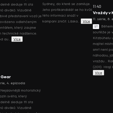
Sydney, do které se zamiluje.
delně sleduje tři sta
11:40
Jeho protikandidát se ho kvůli
onů diváků. Vizuálně
Vraždy v 
této informaci snaží v
bivé představení vozů je
11. série, 8
kampani zničit. Láska…
Více
rovázeno odlehčeným
Během 
ST
ntářem, který zaujme
soutěže je 
n technické nadšence.
Kitzbühelu 
od au…
Více
majitel míst
smrt není p
náhodou, jd
vraždu... Ra
(2011). Hraj
5
Více
 Gear
érie, 4. epizoda
Nejslavnější motoristický
zín světa, který
delně sleduje tři sta
onů diváků. Vizuálně