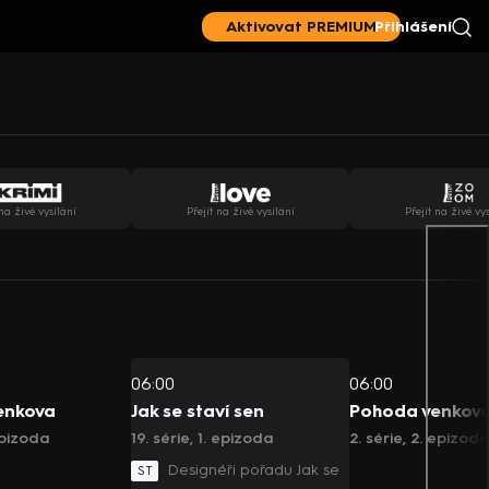
Aktivovat PREMIUM
Přihlášení
|
 na živé vysílání
Přejít na živé vysílání
Přejít na živé vys
06:00
06:00
enkova
Jak se staví sen
Pohoda venkov
 epizoda
19. série, 1. epizoda
2. série, 2. epizoda
Designéři pořadu Jak se
ST