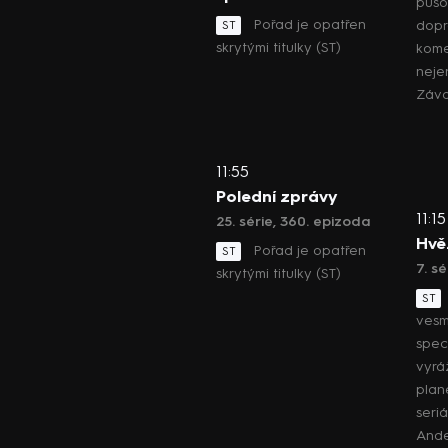
půso
Pořad je opatřen
dop
ST
skrytými titulky (ST)
kome
neje
Záv
11:55
Polední zprávy
11:15
25. série, 360. epizoda
Hvě
Pořad je opatřen
ST
7. sé
skrytými titulky (ST)
ST
vesm
spec
vyrá
plan
seriá
Ande