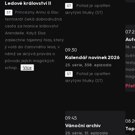
Ledové království II
Pořad je opatřen
ST
Princezny Annu a Elsu
skrytými titulky (ST)
ST
tentokrát čeká dobrodružná
cesta za hranice království
07:2
Arendelle. Když Elsa
Aut
zaslechne tajemný hlas, který
ji volá do čarovného lesa, v
16. s
09:30
němž se skrývá pravda o
Svět
Kalendář novinek 2026
původu jejích magických
test
25. série, 358. epizoda
schop…
Více
trad
Pořad je opatřen
ST
maga
skrytými titulky (ST)
Pře
09:45
08:2
Vánoční archiv
Top
25. série, 51. epizoda