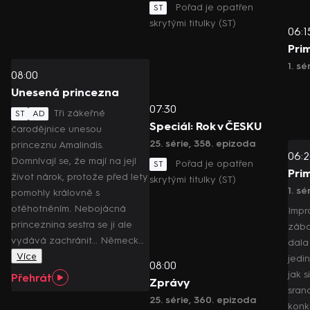
Pořad je opatřen
ST
skrytými titulky (ST)
06:1
Pri
1. sé
08:00
Unesená princezna
07:30
Tři zákeřné
ST
AD
Speciál: Rok v ČESKU
čarodějnice unesou
25. série, 358. epizoda
princeznu Amalindis.
06:2
Domnívají se, že mají na její
Pořad je opatřen
ST
Pri
život nárok, protože před lety
skrytými titulky (ST)
1. sé
pomohly královně s
otěhotněním. Nebojácná
Impr
princeznina sestra se ji ale
zába
vydává zachránit... Německ…
dala 
Více
jedin
08:00
jak 
Přehrát
Zprávy
sran
25. série, 360. epizoda
konk