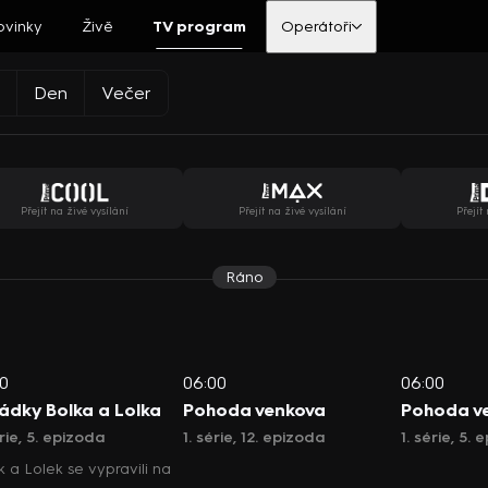
ovinky
Živě
TV program
Operátoři
Den
Večer
Přejít na živé vysílání
Přejít na živé vysílání
Přejít
Ráno
0
06:00
06:00
ádky Bolka a Lolka
Pohoda venkova
Pohoda v
rie, 5. epizoda
1. série, 12. epizoda
1. série, 5.
k a Lolek se vypravili na