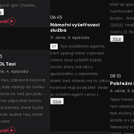
kteří se spec
gové Igor Chmela,…
navrhování
e
06:45
budov... Ame
hrát
Námořní vyšetřovací
(2022). Hraj
služba
Cool J, D. 
11. série, 5. epizoda
Více
Tým zvláštních agentů,
ST
kteří operují mimo vojenské
5
velení, musí vyšetřit každý
L Taxi
zločin, který má něco
rie, 4. epizoda
společného s námořními
08:10
 taxi, zábavná kvízová
silami, bez ohledu na to, jakou
Pobřežní 
, kde nástup do taxíku
hodnost mají podezřelí. Vede
6. série, 5.
ená víc než jen jízdu –
je zvláštní agent Leroy J…
Nela Fehren
vné odpovědi mohou
Více
tým německé
ést peníze, které byste
řeší zločin
ali. Jediné taxi, které
jezeře a v je
 vám!
Německý krim
hrát
(2021). Hrají