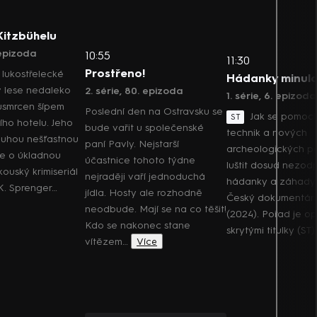
Kitzbühelu
. epizoda
10:55
11:30
Prostřeno!
lukostřelecké
Hádanky minulo
v lese nedaleko
2. série, 80. epizoda
1. série, 6. epizoda
usmrcen šípem
Poslední den na Ostravsku se
Jak se pomocí
ST
ního hotelu. Jeho
bude vařit u společenské
technik a nových
ouhou nešťastnou
paní Pavly. Nejstarší
archeologických po
e o úkladnou
účastnice tohoto týdne
luštit dosud nezo
kouský krimiseriál
nejraději vaří jednoduchá
hádanky a záhady 
í K. Sprenger…
jídla. Hosty ale rozhodně
Český dokumentární
neodbude. Mají se na co těšit!
(2024). Pořad je o
Kdo se nakonec stane
skrytými titulky (ST)
vítězem…
Více