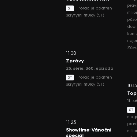
pravi
Pořad je opatřen
ST
mili
skrytými titulky (ST)
půso
dop
kome
neje
Záv
11:00
Zprávy
25. série, 360. epizoda
Pořad je opatřen
ST
skrytými titulky (ST)
10:1
Top
11. s
ST
maga
11:25
pravi
Showtime: Vánoční
mili
speciál