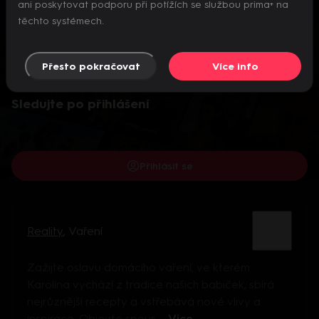
ani poskytovat podporu při potížích se službou prima+ na
těchto systémech.
Přesto pokračovat
Více info
Video je dostupné pouze pro přihlášené uživatele.
Sledujte po přihlášení
Přihlásit se
Reality
,
Vaření
Zažijte oslavu domácího vaření, ve kterém
Karolína vychází z tradice našich babiček, sbírá
nejrůznější recepty a vstřebává nové vlivy a
inspirace. Objevte spous ...
Více