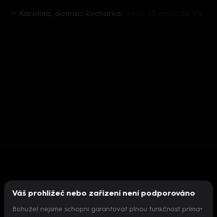
Karolína, domácí kuchařka
1. série, 13. epizoda: Vánoce
Váš prohlížeč nebo zařízení není podporováno
Bohužel nejsme schopni garantovat plnou funkčnost prima+