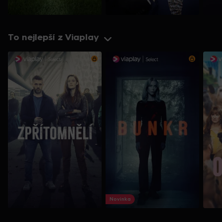
To nejlepší z Viaplay
Novinka