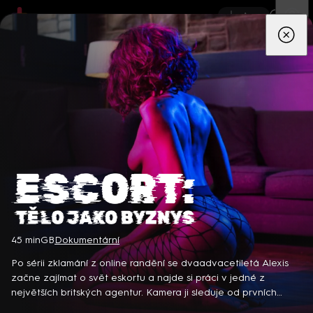
App
Seriály
Filmy
Děti
Zprávy
Novinky
Živě
TV pro
prima+
Escort: Tělo jako byznys
45 min
GB
Dokumentární
Detektiv Karl Alberg přijíždí do přímořského městečka Gibsons,
aby zde převzal vedení místní policie a začal nový život po
Po sérii zklamání z online randění se dvaadvacetiletá Alexis
bolestivém rozvodu. Společně se svým týmem odhaluje temná
začne zajímat o svět eskortu a najde si práci v jedné z
tajemství, která narušují poklidnou atmosféru komunity a
největších britských agentur. Kamera ji sleduje od prvních
8 epizod
současně se snaží zvládnout komplikovaný vztah s dospívající
příprav až po emotivní začátky a odhaluje fascinující i temné