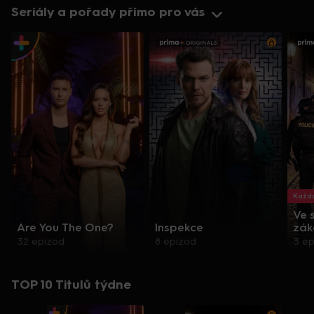
Seriály a pořady přímo pro vás
Každo
Ve 
Are You The One?
Inspekce
zák
32 epizod
8 epizod
3 e
TOP 10 Titulů týdne