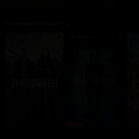
To nejlepší z Viaplay
Novinka