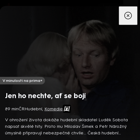
App
Seriály
Filmy
Děti
Zprávy
Novinky
Živě
TV pro
prima+
V minulosti na prima+
Jen ho nechte, ať se bojí
89 min
ČR
Hudební
,
Komedie
Detektiv Karl Alberg přijíždí do přímořského městečka Gibsons,
aby zde převzal vedení místní policie a začal nový život po
V ohrožení života dokáže hudební skladatel Luděk Sobota
bolestivém rozvodu. Společně se svým týmem odhaluje temná
napsat skvělé hity. Proto mu Miloslav Šimek a Petr Nárožný
tajemství, která narušují poklidnou atmosféru komunity a
8 epizod
úmyslně připravují nebezpečné chvíle... Česká hudební
současně se snaží zvládnout komplikovaný vztah s dospívající
komedie (1978). Dále hrají H. Vondráčková, V. Menšík, J.