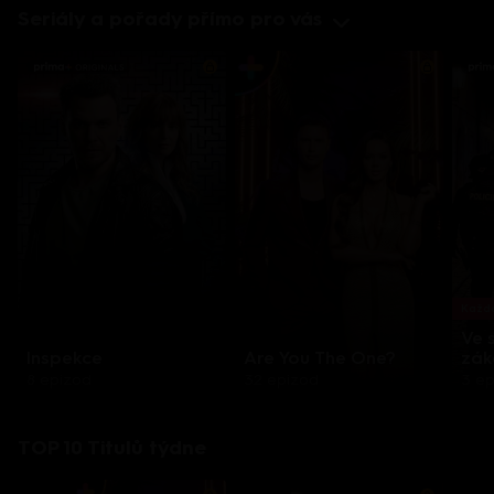
Seriály a pořady přímo pro vás
Každo
Ve 
Inspekce
Are You The One?
zák
8 epizod
32 epizod
3 e
TOP 10 Titulů týdne