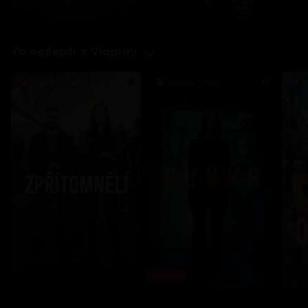
To nejlepší z Viaplay
Novinka