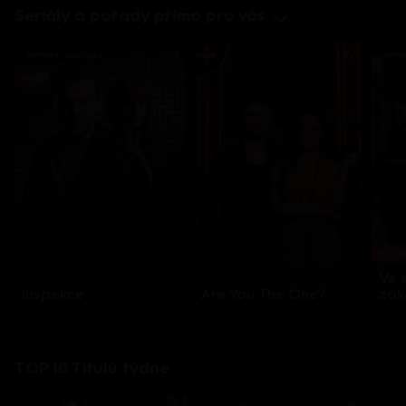
Seriály a pořady přímo pro vás
Každo
Ve 
Inspekce
Are You The One?
zák
8 epizod
32 epizod
3 e
TOP 10 Titulů týdne