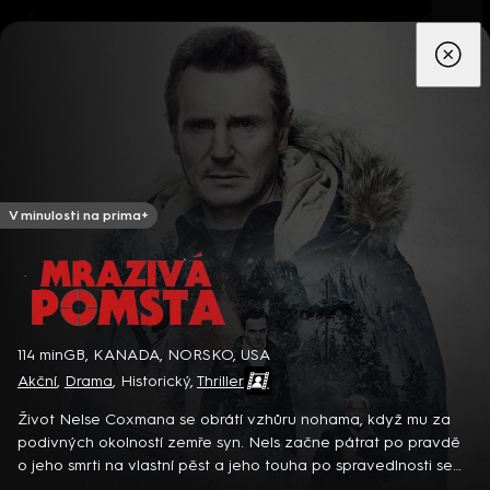
App
Seriály
Filmy
Děti
Zprávy
Novinky
Živě
TV pro
prima+
V minulosti na prima+
Mrazivá pomsta
114 min
GB, KANADA, NORSKO, USA
Akční
,
Drama
,
Historický
,
Thriller
Detektiv Karl Alberg přijíždí do přímořského městečka Gibsons,
aby zde převzal vedení místní policie a začal nový život po
Život Nelse Coxmana se obrátí vzhůru nohama, když mu za
bolestivém rozvodu. Společně se svým týmem odhaluje temná
podivných okolností zemře syn. Nels začne pátrat po pravdě
tajemství, která narušují poklidnou atmosféru komunity a
8 epizod
o jeho smrti na vlastní pěst a jeho touha po spravedlnosti se
současně se snaží zvládnout komplikovaný vztah s dospívající
rychle změní v krutou pomstu… Americký koprodukční thriller