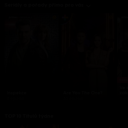
Seriály a pořady přímo pro vás
Každo
Ve 
Inspekce
Are You The One?
zák
8 epizod
32 epizod
3 e
TOP 10 Titulů týdne