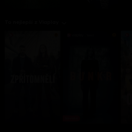
To nejlepší z Viaplay
Novinka