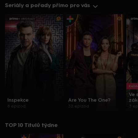
Seriály a pořady přímo pro vás
Každo
Ve 
Inspekce
Are You The One?
zák
8 epizod
32 epizod
3 e
TOP 10 Titulů týdne