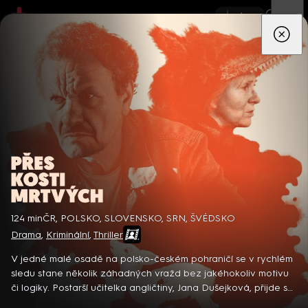
App
Seriály
Filmy
Děti
Zprávy
Novinky
Živě
TV pro
prima+
Přes kosti mrtvých
124 min
ČR, POLSKO, SLOVENSKO, SRN, ŠVÉDSKO
Drama
,
Kriminální
,
Thriller
Detektiv Karl Alberg přijíždí do přímořského městečka Gibsons,
aby zde převzal vedení místní policie a začal nový život po
V jedné malé osadě na polsko-českém pohraničí se v rychlém
bolestivém rozvodu. Společně se svým týmem odhaluje temná
sledu stane několik záhadných vražd bez jakéhokoliv motivu
tajemství, která narušují poklidnou atmosféru komunity a
či logiky. Postarší učitelka angličtiny, Jana Dušejková, přijde s
8 epizod
současně se snaží zvládnout komplikovaný vztah s dospívající
odvážnou teorií, kdo za prapodivnými vraždami stojí a jak