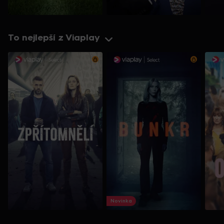
To nejlepší z Viaplay
Novinka