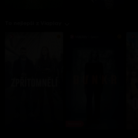
To nejlepší z Viaplay
Novinka