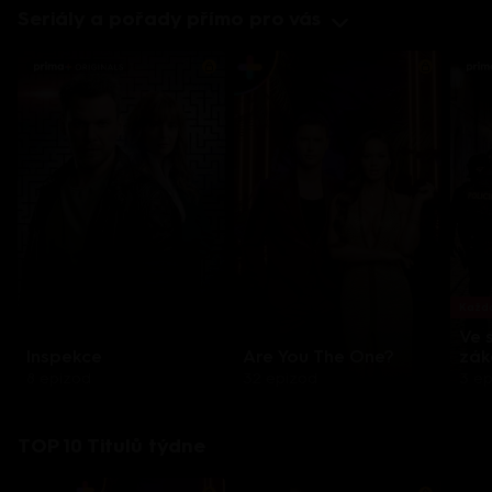
Seriály a pořady přímo pro vás
Každo
Ve 
Inspekce
Are You The One?
zák
8 epizod
32 epizod
3 e
TOP 10 Titulů týdne