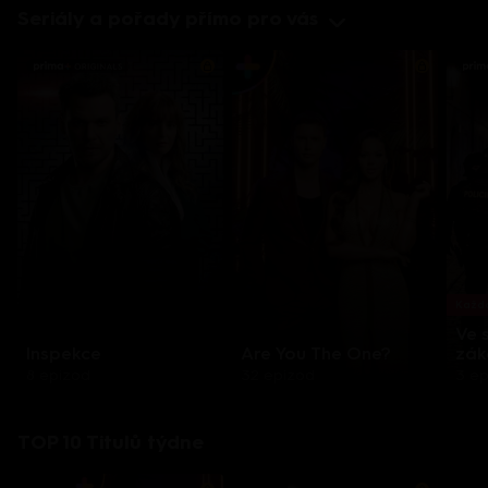
Seriály a pořady přímo pro vás
Každo
Ve 
Inspekce
Are You The One?
zák
8 epizod
32 epizod
3 e
TOP 10 Titulů týdne