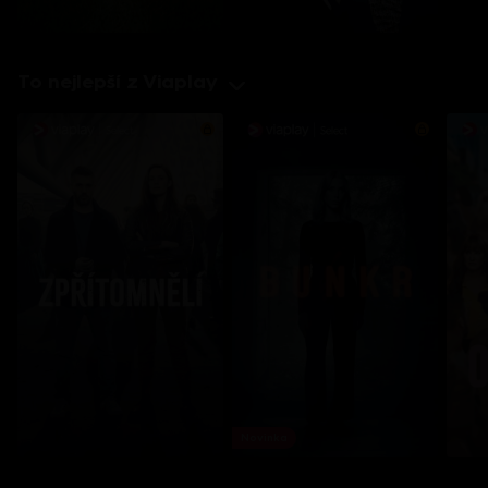
To nejlepší z Viaplay
Novinka