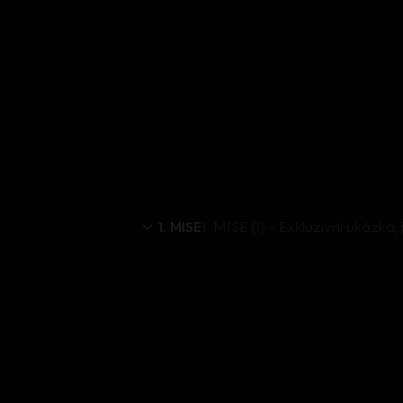
1. MISE
1. MISE (1) - Exkluzivní ukázka, je