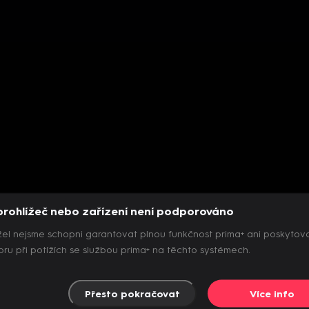
prohlížeč nebo zařízení není podporováno
el nejsme schopni garantovat plnou funkčnost prima+ ani poskytov
ru při potížích se službou prima+ na těchto systémech.
Přesto pokračovat
Více info