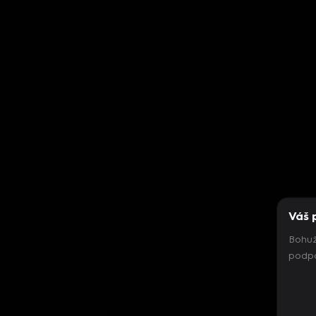
Váš 
Bohuž
podpo