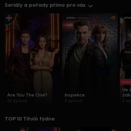
Seriály a pořady přímo pro vás
Každo
Ve 
Are You The One?
Inspekce
zák
32 epizod
8 epizod
3 e
TOP 10 Titulů týdne