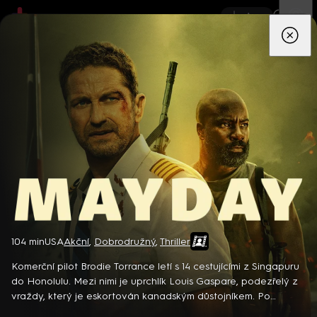
App
Seriály
Filmy
Děti
Zprávy
Novinky
Živě
TV pro
prima+
Mayday
104 min
USA
Akční
,
Dobrodružný
,
Thriller
Detektiv Karl Alberg přijíždí do přímořského městečka Gibsons,
aby zde převzal vedení místní policie a začal nový život po
Komerční pilot Brodie Torrance letí s 14 cestujícími z Singapuru
bolestivém rozvodu. Společně se svým týmem odhaluje temná
do Honolulu. Mezi nimi je uprchlík Louis Gaspare, podezřelý z
tajemství, která narušují poklidnou atmosféru komunity a
vraždy, který je eskortován kanadským důstojníkem. Po
8 epizod
současně se snaží zvládnout komplikovaný vztah s dospívající
zasažení bleskem a pádu letadla na Filipínský ostrov Jolo,