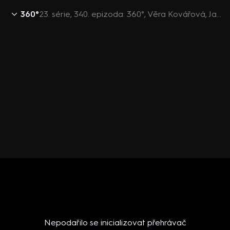
360°
23. série, 340. epizoda: 360°, Věra Kovářová, Jan Skopeček, Karel Havlíček, Jan Hrnčíř - 6.12. v 22:26
Nepodařilo se inicializovat přehrávač