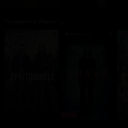
To nejlepší z Viaplay
Novinka