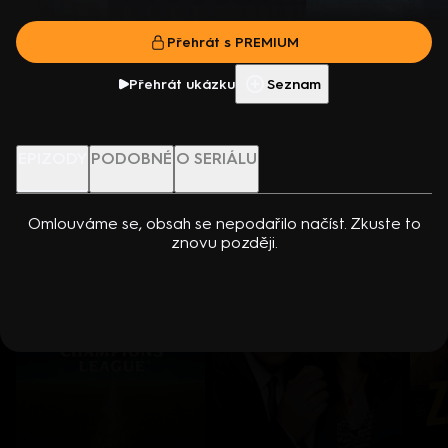
dcerou… Americko-kanadský kriminální seriál (2024). Hrají K.
Přehrát s PREMIUM
Kreuková, R. Sutherland, A. Douglas, M. Loweová, S.
Přehrát s PREMIUM
Spracklinová a další
Více info
Přehrát ukázku
Přehrát ukázku
Seznam
Nenechte si ujít
EPIZODY
PODOBNÉ
O SERIÁLU
Omlouváme se, obsah se nepodařilo načíst. Zkuste to
znovu později.