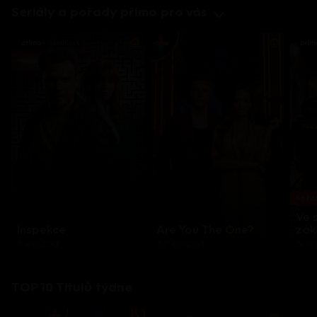
Seriály a pořady přímo pro vás
Každo
Ve 
Inspekce
Are You The One?
zák
8 epizod
32 epizod
3 e
TOP 10 Titulů týdne