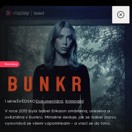
App
Seriály
Filmy
Děti
Zprávy
Novinky
Živě
TV pro
prima+
Novinka
Bunkr
1 série
ŠVÉDSKO
Dokumentární
,
Kriminální
Detektiv Karl Alberg přijíždí do přímořského městečka Gibsons,
aby zde převzal vedení místní policie a začal nový život po
V roce 2015 byla Isabel Eriksson omámena, unesena a
bolestivém rozvodu. Společně se svým týmem odhaluje temná
uvězněna v bunkru. Minisérie sleduje, jak se Isabel znovu
tajemství, která narušují poklidnou atmosféru komunity a
vyrovnává se všemi vzpomínkami – a vrací se do toho
8 epizod
současně se snaží zvládnout komplikovaný vztah s dospívající
strašného bunkru.