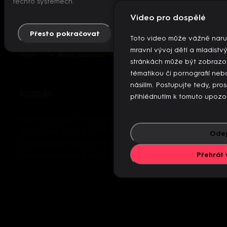
těchto systémech.
Video pro dospělé
Přesto pokračovat
Více info
Toto video může vážně naru
mravní vývoj dětí a mladistv
stránkách může být zobrazo
tématikou či pornografií n
násilím. Postupujte tedy, pro
Komedie
přihlédnutím k tomuto upozo
Když herečce Evě zemře manžel, zdědí po něm
dabingové studio. Zatímco má Eva velké plány,
Odej
studio bojuje o přežití mazanými podvůdky...
Česká komediální seriál ...
Více
Přehrát 