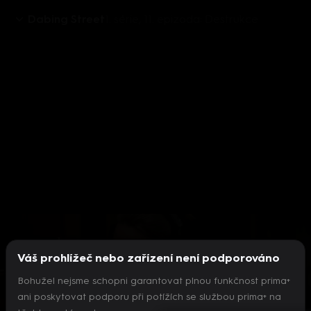
Dabing Street
1. série, 11. epizoda: Destrukce
Aktuálně je přehráváno příliš mnoho videí současně.
Pokud chcete pokračovat v přehrávání na tomto
zařízení, ukončete přehrávání na jiných zařízeních.
Váš prohlížeč nebo zařízení není podporováno
Více o limitu změn zařízení
Bohužel nejsme schopni garantovat plnou funkčnost prima+
ani poskytovat podporu při potížích se službou prima+ na