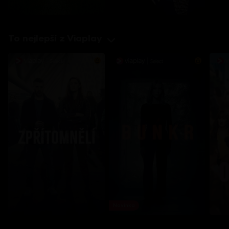
To nejlepší z Viaplay
Novinka