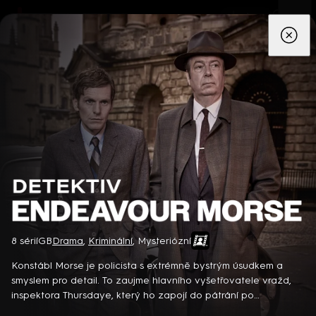
App
Seriály
Filmy
Děti
Zprávy
Novinky
Živě
TV pro
prima+
Detektiv Endeavour Morse
8 sérií
GB
Drama
,
Kriminální
,
Mysteriózní
Detektiv Karl Alberg přijíždí do přímořského městečka Gibsons,
aby zde převzal vedení místní policie a začal nový život po
Konstábl Morse je policista s extrémně bystrým úsudkem a
bolestivém rozvodu. Společně se svým týmem odhaluje temná
smyslem pro detail. To zaujme hlavního vyšetřovatele vražd,
tajemství, která narušují poklidnou atmosféru komunity a
inspektora Thursdaye, který ho zapojí do pátrání po
8 epizod
současně se snaží zvládnout komplikovaný vztah s dospívající
pachatelích zločinů v Oxfordu… Britský kriminální seriál (2012).