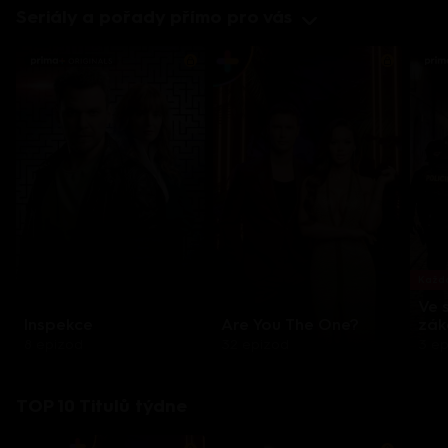
Seriály a pořady přímo pro vás
Každo
Ve 
Inspekce
Are You The One?
zák
8 epizod
32 epizod
3 e
TOP 10 Titulů týdne